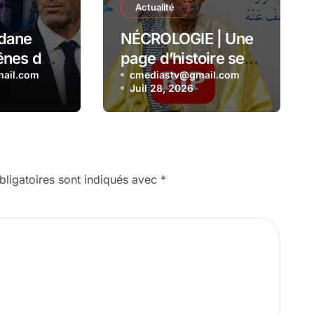
Actualité
idane
NÉCROLOGIE | Une
ênes de
page d’histoire se
 France
ail.com
tourne Souleymane
cmediastv@gmail.com
Juil 28, 2026
Kanté, illustre
collaborateur du
Président Senghor,
s’est éteint à l’âge
de 110 ans
ligatoires sont indiqués avec
*