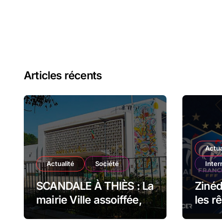
Articles récents
Actua
Actualité
Société
Inter
SCANDALE À THIÈS : La
Zinéd
mairie Ville assoiffée,
les r
l’eau coupée par la SDE
Fran