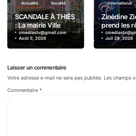
Actualité
Société
International
SCANDALE À THIÈS
Zinédine Z
: La mairie Ville
prend les r
assoiffée, l’eau
cmediastv@gmail.com
l’équipe de
cmediastv@gm
Août 5, 2026
Juil 28, 2026
coupée par la SDE
pour impayés en
plein festival de
millions !
Laisser un commentaire
Votre adresse e-mail ne sera pas publiée.
Les champs ob
Commentaire
*