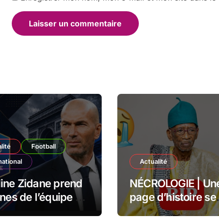
lité
Football
national
Actualité
ine Zidane prend
NÉCROLOGIE | Un
ênes de l’équipe de
page d’histoire se
ce
tourne Souleyman