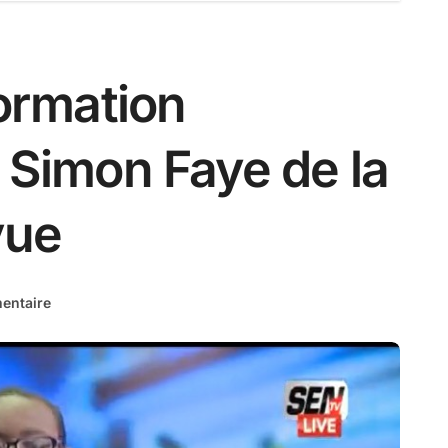
formation
 Simon Faye de la
vue
entaire