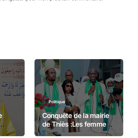
Politique
e
Conquête de la mairie
de Thiès :Les femmes
e
de 2AP « Siggi Jotna »