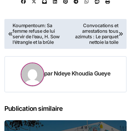
Navigation
Koumpentoum: Sa
Convocations et
femme refuse de lui
arrestations tous
de
servir de l’eau, H. Sow
azimuts : Le parquet
l’étrangle et la brûle
nettoie la toile
l’article
par
Ndeye Khoudia Gueye
Publication similaire