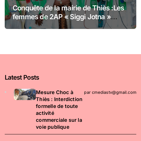
Conquête de la mairie de Thiès :Les
femmes de 2AP « Siggi Jotna »
adoubent Abdoulaye Dièye et
financent sa caution
Latest Posts
​Mesure Choc à
par cmediastv@gmail.com
Thiès : Interdiction
formelle de toute
activité
commerciale sur la
voie publique