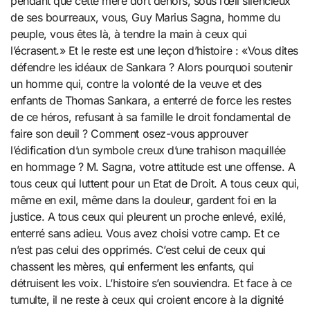
pendant que cette mère dort dehors, sous l’œil silencieux
de ses bourreaux, vous, Guy Marius Sagna, homme du
peuple, vous êtes là, à tendre la main à ceux qui
l’écrasent.» Et le reste est une leçon d’histoire : «Vous dites
défendre les idéaux de Sankara ? Alors pourquoi soutenir
un homme qui, contre la volonté de la veuve et des
enfants de Thomas Sankara, a enterré de force les restes
de ce héros, refusant à sa famille le droit fondamental de
faire son deuil ? Comment osez-vous approuver
l’édification d’un symbole creux d’une trahison maquillée
en hommage ? M. Sagna, votre attitude est une offense. A
tous ceux qui luttent pour un Etat de Droit. A tous ceux qui,
même en exil, même dans la douleur, gardent foi en la
justice. A tous ceux qui pleurent un proche enlevé, exilé,
enterré sans adieu. Vous avez choisi votre camp. Et ce
n’est pas celui des opprimés. C’est celui de ceux qui
chassent les mères, qui enferment les enfants, qui
détruisent les voix. L’histoire s’en souviendra. Et face à ce
tumulte, il ne reste à ceux qui croient encore à la dignité