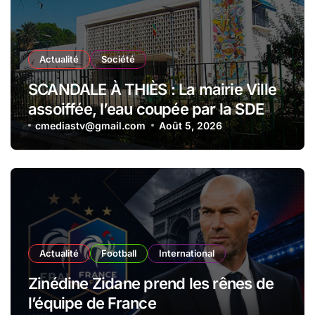
Actualité
Société
SCANDALE À THIÈS : La mairie Ville
assoiffée, l’eau coupée par la SDE
pour impayés en plein festival de
cmediastv@gmail.com
Août 5, 2026
millions !
Actualité
Football
International
Zinédine Zidane prend les rênes de
l’équipe de France