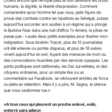
croient encore que l’Afrique peut et doit défendre les droits
humains, la dignité, la liberté d’expression. Comment
comprendre qu’un homme tel que vous, jadis figure de
proue des combats contre les injustices au Sénégal, puisse
aujourd’hui accorder son soutien à un régime qui a plongé
le Burkina Faso dans une nuit d’effroi ?» Amère, la pilule ne
passe pas : «Juste deux petits exemples pour illustrer mon
indignation. Sous Ibrahim Traoré, plus de 12 journalistes
ont été enlevés ou portés disparus, et plus de 18 autres
vivent aujourd’hui en exil, fuyant des menaces de mort ou
des convocations musclées par des services opaques. Les
partis politiques sont bâillonnés, les Osc surveillées, et des
citoyens ordinaires, pour un simple like ou un
commentaire sur Facebook, se retrouvent enrôlés de force
ou jetés en détention. Mais il y a pire, M. Sagna, le silence
que vous cautionnez tue.»
«A tous ceux qui pleurent un proche enlevé, exilé,
enterré sans adieu»