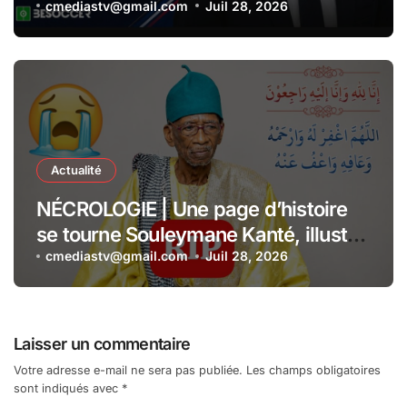
cmediastv@gmail.com
Juil 28, 2026
Actualité
NÉCROLOGIE | Une page d’histoire
se tourne Souleymane Kanté, illustre
collaborateur du Président Senghor,
cmediastv@gmail.com
Juil 28, 2026
s’est éteint à l’âge de 110 ans
Laisser un commentaire
Votre adresse e-mail ne sera pas publiée.
Les champs obligatoires
sont indiqués avec
*