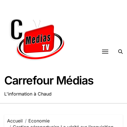
Passer
au
contenu
Carrefour Médias
L'information à Chaud
Accueil
Economie