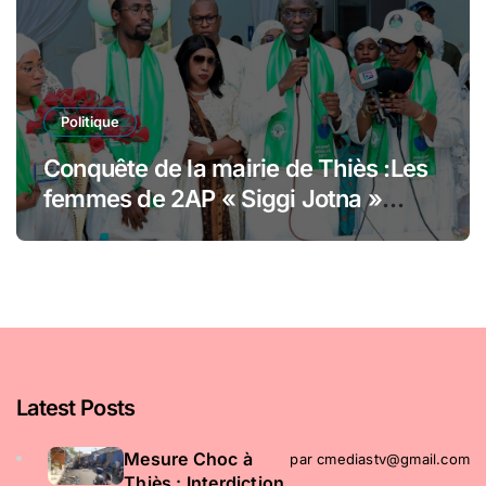
Politique
Conquête de la mairie de Thiès :Les
femmes de 2AP « Siggi Jotna »
adoubent Abdoulaye Dièye et
financent sa caution
Latest Posts
​Mesure Choc à
par cmediastv@gmail.com
Thiès : Interdiction