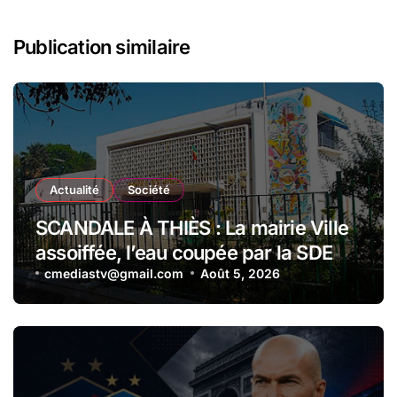
Publication similaire
Actualité
Société
SCANDALE À THIÈS : La mairie Ville
assoiffée, l’eau coupée par la SDE
pour impayés en plein festival de
cmediastv@gmail.com
Août 5, 2026
millions !