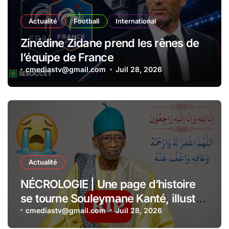
Actualité
Football
International
Zinédine Zidane prend les rênes de
l’équipe de France
cmediastv@gmail.com
Juil 28, 2026
Actualité
NÉCROLOGIE | Une page d’histoire
se tourne Souleymane Kanté, illustre
collaborateur du Président Senghor,
cmediastv@gmail.com
Juil 28, 2026
s’est éteint à l’âge de 110 ans