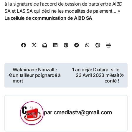
à la signature de l’accord de cession de parts entre AIBD
SA et LAS SA qui décline les modalités de paiement… »
La cellule de communication
de AiBD SA
Navigation
Wakhinane Nimzatt :
1 an déjà: Diatara, si le
un tailleur poignardé à
23 Avril 2023 m’était
de
mort
conté !
l’article
par
cmediastv@gmail.com