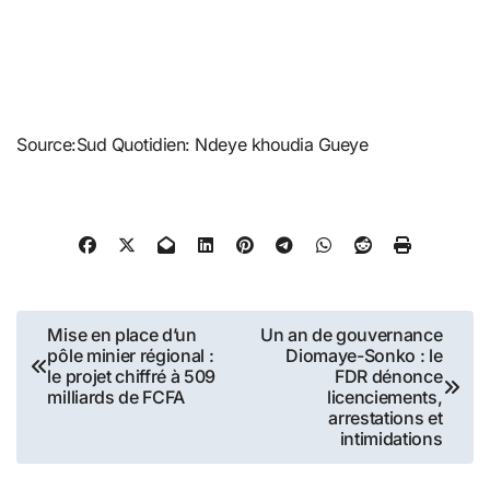
Source:Sud Quotidien: Ndeye khoudia Gueye
Navigation
Mise en place d’un
Un an de gouvernance
pôle minier régional :
Diomaye-Sonko : le
de
le projet chiffré à 509
FDR dénonce
milliards de FCFA
licenciements,
l’article
arrestations et
intimidations