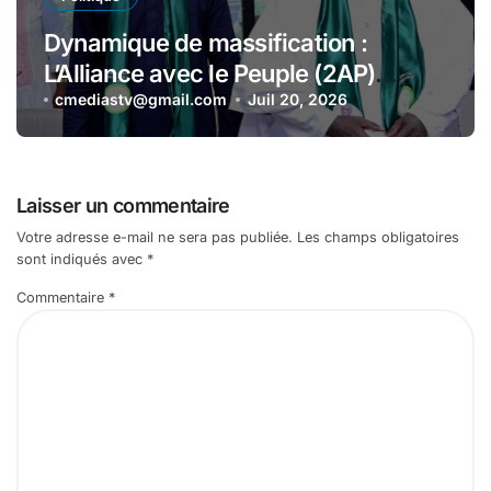
Dynamique de massification :
L’Alliance avec le Peuple (2AP)
enregistre une adhésion majeure à
cmediastv@gmail.com
Juil 20, 2026
Guédiawaye
Laisser un commentaire
Votre adresse e-mail ne sera pas publiée.
Les champs obligatoires
sont indiqués avec
*
Commentaire
*