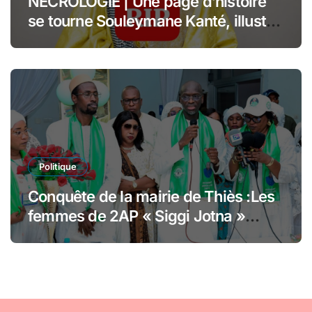
NÉCROLOGIE | Une page d’histoire
se tourne Souleymane Kanté, illustre
collaborateur du Président Senghor,
s’est éteint à l’âge de 110 ans
Politique
Conquête de la mairie de Thiès :Les
femmes de 2AP « Siggi Jotna »
adoubent Abdoulaye Dièye et
financent sa caution