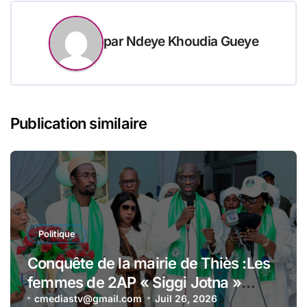
par
Ndeye Khoudia Gueye
Publication similaire
Politique
Conquête de la mairie de Thiès :Les
femmes de 2AP « Siggi Jotna »
adoubent Abdoulaye Dièye et
cmediastv@gmail.com
Juil 26, 2026