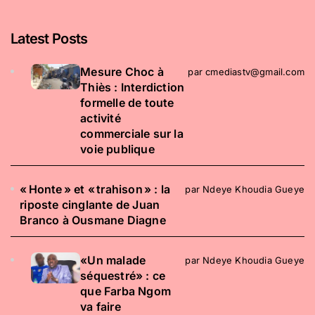
Latest Posts
​Mesure Choc à
par cmediastv@gmail.com
Thiès : Interdiction
formelle de toute
activité
commerciale sur la
voie publique
« Honte » et « trahison » : la
par Ndeye Khoudia Gueye
riposte cinglante de Juan
Branco à Ousmane Diagne
«Un malade
par Ndeye Khoudia Gueye
séquestré» : ce
que Farba Ngom
va faire