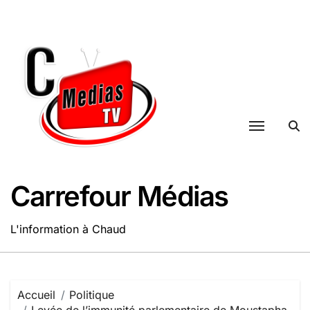
Passer
au
contenu
Carrefour Médias
L'information à Chaud
Accueil
Politique