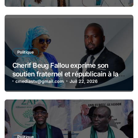
financent sa caution
Politique
Cherif Beug Fallou exprime son
soutien fraternel et républicain à la
ministre Amy Mara Dièye : «
cmediastv@gmail.com
Juil 22, 2026
Madame la Ministre, gardez la tête
haute et soyez fière de vous »
Politique