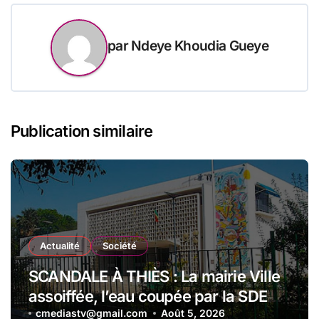
par
Ndeye Khoudia Gueye
Publication similaire
Actualité
Société
SCANDALE À THIÈS : La mairie Ville
assoiffée, l’eau coupée par la SDE
pour impayés en plein festival de
cmediastv@gmail.com
Août 5, 2026