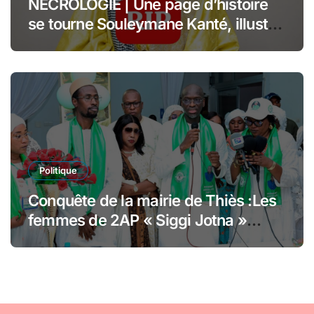
NÉCROLOGIE | Une page d’histoire
se tourne Souleymane Kanté, illustre
collaborateur du Président Senghor,
s’est éteint à l’âge de 110 ans
Politique
Conquête de la mairie de Thiès :Les
femmes de 2AP « Siggi Jotna »
adoubent Abdoulaye Dièye et
financent sa caution