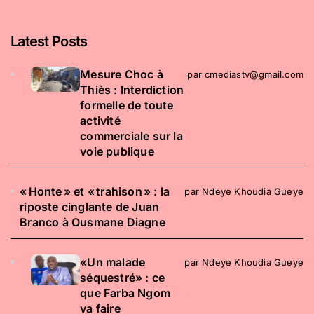
Latest Posts
​Mesure Choc à
par cmediastv@gmail.com
Thiès : Interdiction
formelle de toute
activité
commerciale sur la
voie publique
« Honte » et « trahison » : la
par Ndeye Khoudia Gueye
riposte cinglante de Juan
Branco à Ousmane Diagne
«Un malade
par Ndeye Khoudia Gueye
séquestré» : ce
que Farba Ngom
va faire