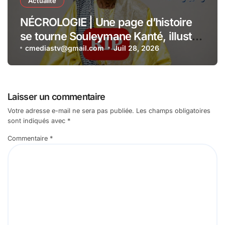
Actualité
NÉCROLOGIE | Une page d’histoire
se tourne Souleymane Kanté, illustre
collaborateur du Président Senghor,
cmediastv@gmail.com
Juil 28, 2026
s’est éteint à l’âge de 110 ans
Laisser un commentaire
Votre adresse e-mail ne sera pas publiée.
Les champs obligatoires
sont indiqués avec
*
Commentaire
*